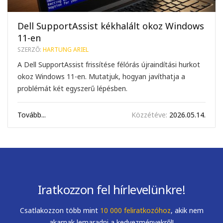
Dell SupportAssist kékhalált okoz Windows
11-en
SZERZŐ:
HARTUNG ARIEL
A Dell SupportAssist frissítése félórás újraindítási hurkot
okoz Windows 11-en. Mutatjuk, hogyan javíthatja a
problémát két egyszerű lépésben.
Tovább...
Közzétéve:
2026.05.14.
Iratkozzon fel hírlevelünkre!
Csatlakozzon több mint
10 000 feliratkozóhoz
, akik nem
akarnak lemaradni a kedvezményekről!