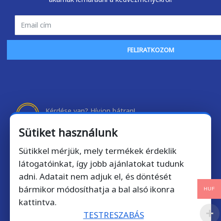
FELIRATKOZOM
endben ment minden, a
Mint mindig gyors kiszolgá
elepítés sikeres volt.
A rendelt előfizetést má
Kérdése van? Hívjon bátran!
már használatba sikerült
+36 1 901 7372
Sütiket használunk
venni.
Telefonos ügyfélszolgálatunk munkanapokon 9-17 óra
Sütikkel mérjük, mely termékek érdeklik
között érhető el.
Mihály Zombory
Zsolt Szálkai
látogatóinkat, így jobb ajánlatokat tudunk
2026-05-22
2026-05-01
adni. Adatait nem adjuk el, és döntését
Email kapcsolat: licencek@softdirect.hu
bármikor módosíthatja a bal alsó ikonra
HUF
kattintva.
TESTRESZABÁS