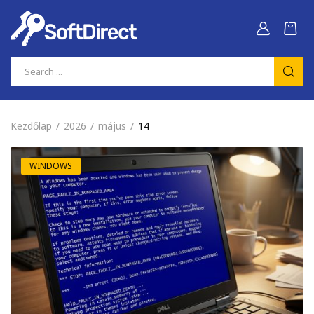
Kezdőlap
2026
május
14
WINDOWS