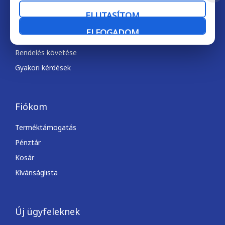
Gyorslinkek
ELUTASÍTOM
Ajánlatkérés
ELFOGADOM
Fiókom
Rendelés követése
Gyakori kérdések
Fiókom
Terméktámogatás
Pénztár
Kosár
Kívánságlista
Új ügyfeleknek