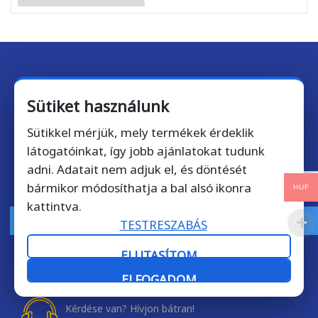
Iratkozzon fel hírlevelünkre!
Sütiket használunk
Csatlakozzon több mint
10 000 feliratkozóhoz
, akik nem
Sütikkel mérjük, mely termékek érdeklik
akarnak lemaradni a kedvezményekről!
látogatóinkat, így jobb ajánlatokat tudunk
adni. Adatait nem adjuk el, és döntését
bármikor módosíthatja a bal alsó ikonra
HUF
kattintva.
FELIRATKOZOM
TESTRESZABÁS
ELUTASÍTOM
ELFOGADOM
Kérdése van? Hívjon bátran!