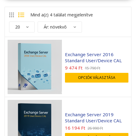
Mind a(z) 4 találat megjelenítve
Exchange Server 2016
Standard User/Device CAL
9 474
Ft
15 790
Ft
OPCIÓK VÁLASZTÁSA
endben ment minden, a
Mint mindig gyors kiszolgá
elepítés sikeres volt.
A rendelt előfizetést má
már használatba sikerült
venni.
Exchange Server 2019
Standard User/Device CAL
Mihály Zombory
Zsolt Szálkai
2026-05-22
2026-05-01
16 194
Ft
26 990
Ft