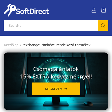
Kezdőlap
“exchange” címkével rendelkező termékek
Csomagajánlatok
15% EXTRA kedvezménnyel!
MEGNÉZEM