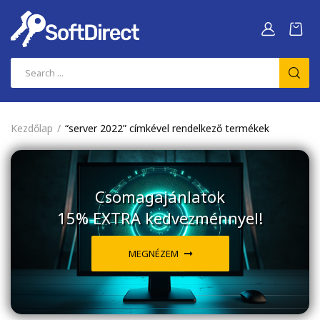
Kezdőlap
“server 2022” címkével rendelkező termékek
Csomagajánlatok
15% EXTRA kedvezménnyel!
MEGNÉZEM