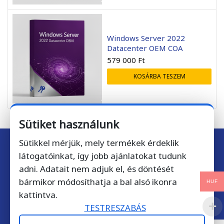
Windows Server 2022
Datacenter OEM COA
579 000
Ft
KOSÁRBA TESZEM
Sütiket használunk
Sütikkel mérjük, mely termékek érdeklik
látogatóinkat, így jobb ajánlatokat tudunk
Iratkozzon fel hírlevelünkre!
adni. Adatait nem adjuk el, és döntését
bármikor módosíthatja a bal alsó ikonra
HUF
Csatlakozzon több mint
10 000 feliratkozóhoz
, akik nem
kattintva.
akarnak lemaradni a kedvezményekről!
TESTRESZABÁS