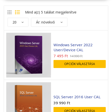
Mind a(z) 5 találat megjelenítve
Windows Server 2022
User/Device CAL
7 495
Ft
14 990
Ft
OPCIÓK VÁLASZTÁSA
endben ment minden, a
Mint mindig gyors kiszolgá
elepítés sikeres volt.
A rendelt előfizetést má
már használatba sikerült
venni.
SQL Server 2016 User CAL
Mihály Zombory
Zsolt Szálkai
39 990
Ft
2026-05-22
2026-05-01
OPCIÓK VÁLASZTÁSA