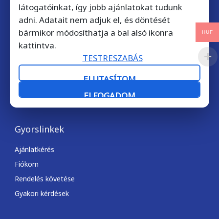
látogatóinkat, így jobb ajánlatokat tudunk
Kérdése van? Hívjon bátran!
adni. Adatait nem adjuk el, és döntését
+36 1 901 7372
bármikor módosíthatja a bal alsó ikonra
HUF
kattintva.
Telefonos ügyfélszolgálatunk munkanapokon 9-17 óra
TESTRESZABÁS
között érhető el.
ELUTASÍTOM
Email kapcsolat: licencek@softdirect.hu
ELFOGADOM
Gyorslinkek
Ajánlatkérés
Fiókom
Rendelés követése
Gyakori kérdések