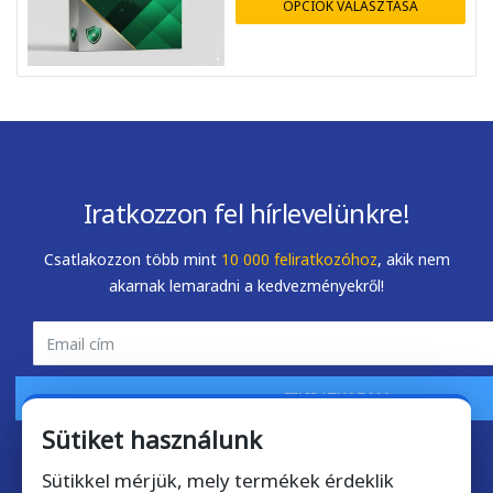
OPCIÓK VÁLASZTÁSA
Mihály Zombory
Zsolt Szálkai
2026-05-22
2026-05-01
Iratkozzon fel hírlevelünkre!
Csatlakozzon több mint
10 000 feliratkozóhoz
, akik nem
akarnak lemaradni a kedvezményekről!
FELIRATKOZOM
Sütiket használunk
Sütikkel mérjük, mely termékek érdeklik