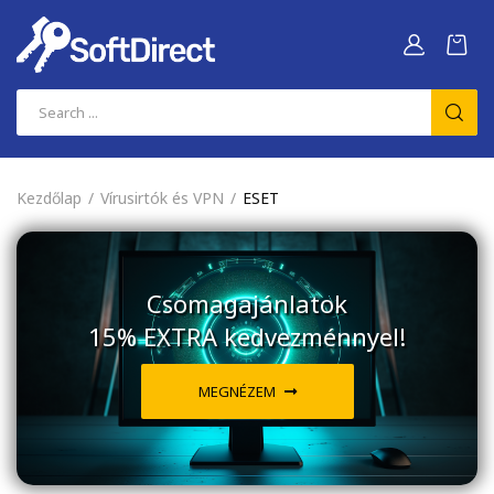
Kezdőlap
Vírusirtók és VPN
ESET
Csomagajánlatok
15% EXTRA kedvezménnyel!
MEGNÉZEM