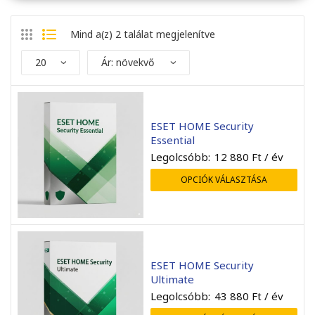
Mind a(z) 2 találat megjelenítve
ESET HOME Security
Essential
Legolcsóbb:
12 880
Ft
/ év
OPCIÓK VÁLASZTÁSA
endben ment minden, a
Mint mindig gyors kiszolgá
elepítés sikeres volt.
A rendelt előfizetést má
ESET HOME Security
már használatba sikerült
Ultimate
venni.
Legolcsóbb:
43 880
Ft
/ év