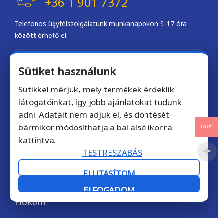
+36 1 901 7372
Telefonos ügyfélszolgálatunk munkanapokon 9-17 óra
között érhető el.
Email kapcsolat: licencek@softdirect.hu
Sütiket használunk
Sütikkel mérjük, mely termékek érdeklik
Gyorslinkek
látogatóinkat, így jobb ajánlatokat tudunk
adni. Adatait nem adjuk el, és döntését
Ajánlatkérés
bármikor módosíthatja a bal alsó ikonra
HUF
Fiókom
kattintva.
Rendelés követése
TESTRESZABÁS
Gyakori kérdések
ELUTASÍTOM
ELFOGADOM
Fiókom