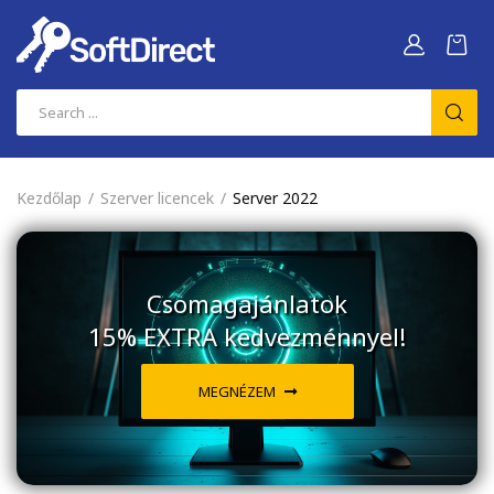
Kezdőlap
Szerver licencek
Server 2022
Csomagajánlatok
15% EXTRA kedvezménnyel!
MEGNÉZEM