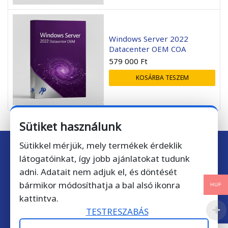
Windows Server 2022
Datacenter OEM COA
579 000
Ft
KOSÁRBA TESZEM
Sütiket használunk
Sütikkel mérjük, mely termékek érdeklik
látogatóinkat, így jobb ajánlatokat tudunk
Iratkozzon fel hírlevelünkre!
adni. Adatait nem adjuk el, és döntését
bármikor módosíthatja a bal alsó ikonra
HUF
Csatlakozzon több mint
10 000 feliratkozóhoz
, akik nem
kattintva.
akarnak lemaradni a kedvezményekről!
TESTRESZABÁS