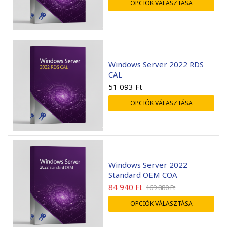
OPCIÓK VÁLASZTÁSA
endben ment minden, a
Mint mindig gyors kiszolgá
elepítés sikeres volt.
A rendelt előfizetést má
már használatba sikerült
Windows Server 2022 RDS
venni.
CAL
51 093
Ft
Mihály Zombory
Zsolt Szálkai
OPCIÓK VÁLASZTÁSA
2026-05-22
2026-05-01
Windows Server 2022
Standard OEM COA
84 940
Ft
169 880
Ft
OPCIÓK VÁLASZTÁSA