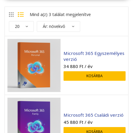
Mind a(z) 3 találat megjelenítve
Microsoft 365 Egyszemélyes
verzió
34 880
Ft
/ év
KOSÁRBA
endben ment minden, a
Mint mindig gyors kiszolgá
elepítés sikeres volt.
A rendelt előfizetést má
már használatba sikerült
venni.
Microsoft 365 Családi verzió
Mihály Zombory
Zsolt Szálkai
45 880
Ft
/ év
2026-05-22
2026-05-01
KOSÁRBA