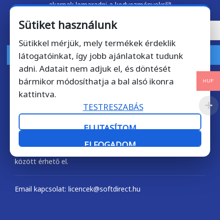
akarnak lemaradni a kedvezményekről!
Sütiket használunk
Sütikkel mérjük, mely termékek érdeklik
látogatóinkat, így jobb ajánlatokat tudunk
FELIRATKOZOM
adni. Adatait nem adjuk el, és döntését
bármikor módosíthatja a bal alsó ikonra
HUF
kattintva.
TESTRESZABÁS
Kérdése van? Hívjon bátran!
+36 1 901 7372
ELUTASÍTOM
ELFOGADOM
Telefonos ügyfélszolgálatunk munkanapokon 9-17 óra
között érhető el.
Email kapcsolat: licencek@softdirect.hu