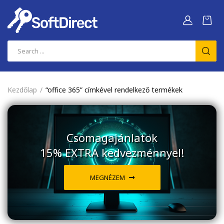
Kezdőlap
“office 365” címkével rendelkező termékek
Csomagajánlatok
15% EXTRA kedvezménnyel!
MEGNÉZEM