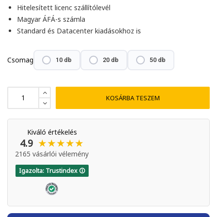
Hitelesített licenc szállítólevél
Magyar ÁFÁ-s számla
Standard és Datacenter kiadásokhoz is
Csomag
10 db
20 db
50 db
KOSÁRBA TESZEM
Kiváló értékelés
★★★★★
4.9
2165 vásárlói vélemény
Igazolta: Trustindex 🛈