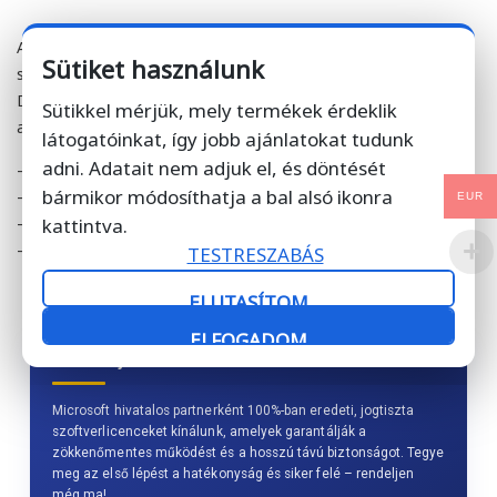
A Windows Server 2019 RDS CAL licenc megvásárlásához
Sütiket használunk
szükség van egy Windows Server 2019 Standard vagy
Datacenter alaplicencre is. A minimum rendszerkövetelmények
Sütikkel mérjük, mely termékek érdeklik
a következők:
látogatóinkat, így jobb ajánlatokat tudunk
adni. Adatait nem adjuk el, és döntését
– Processzor: 1,4 GHz-es vagy gyorsabb 64 bites processzor
bármikor módosíthatja a bal alsó ikonra
– Memória: 512 MB RAM (minimum), 2 GB RAM (ajánlott)
EUR
– Merevlemez: 32 GB (minimum), 40 GB vagy több (ajánlott)
kattintva.
– Hálózat: Gigabites Ethernet adapter
TESTRESZABÁS
ELUTASÍTOM
ELFOGADOM
Ne érje be kevesebbel!
Microsoft hivatalos partnerként 100%-ban eredeti, jogtiszta
szoftverlicenceket kínálunk, amelyek garantálják a
zökkenőmentes működést és a hosszú távú biztonságot. Tegye
meg az első lépést a hatékonyság és siker felé – rendeljen
még ma!