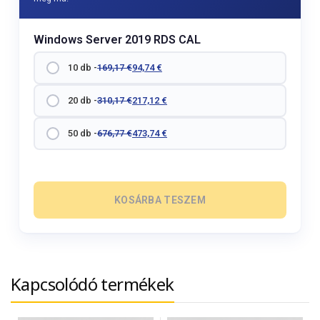
Windows Server 2019 RDS CAL
10 db -
169,17
€
94,74
€
20 db -
310,17
€
217,12
€
50 db -
676,77
€
473,74
€
KOSÁRBA TESZEM
Kapcsolódó termékek