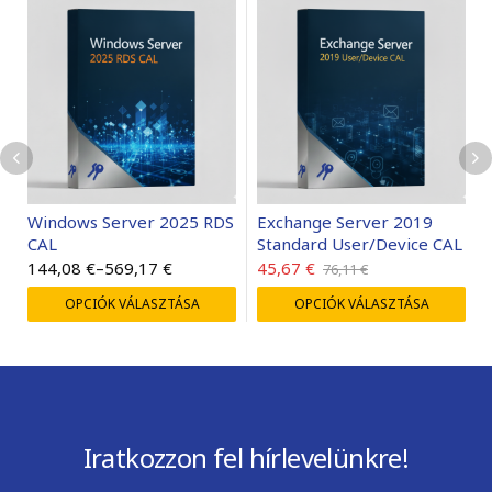
Windows Server 2025 RDS
Exchange Server 2019
CAL
Standard User/Device CAL
144,08
€
–
569,17
€
45,67
€
76,11
€
OPCIÓK VÁLASZTÁSA
OPCIÓK VÁLASZTÁSA
Iratkozzon fel hírlevelünkre!