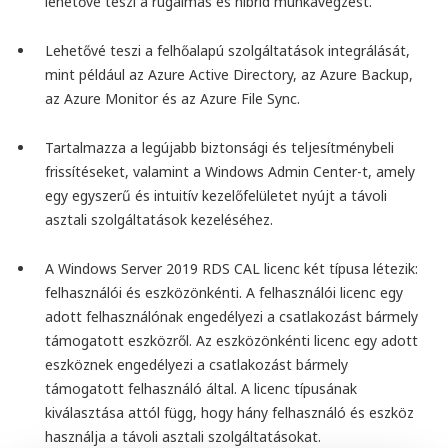
lehetővé teszi a rugalmas és hibrid munkavégzést.
Lehetővé teszi a felhőalapú szolgáltatások integrálását,
mint például az Azure Active Directory, az Azure Backup,
az Azure Monitor és az Azure File Sync.
Tartalmazza a legújabb biztonsági és teljesítménybeli
frissítéseket, valamint a Windows Admin Center-t, amely
egy egyszerű és intuitív kezelőfelületet nyújt a távoli
asztali szolgáltatások kezeléséhez.
A Windows Server 2019 RDS CAL licenc két típusa létezik:
felhasználói és eszközönkénti. A felhasználói licenc egy
adott felhasználónak engedélyezi a csatlakozást bármely
támogatott eszközről. Az eszközönkénti licenc egy adott
eszköznek engedélyezi a csatlakozást bármely
támogatott felhasználó által. A licenc típusának
kiválasztása attól függ, hogy hány felhasználó és eszköz
használja a távoli asztali szolgáltatásokat.