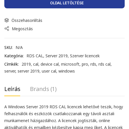
OLDAL LETÖLTÉSE
Összehasonlítás
Megosztás
SKU:
N/A
Kategória:
RDS CAL
,
Server 2019
,
Szerver licencek
Címkék:
2019
,
cal
,
device cal
,
microsoft
,
pro
,
rds
,
rds cal
,
server
,
server 2019
,
user cal
,
windows
Leírás
Brands (1)
A Windows Server 2019 RDS CAL licencek lehetővé teszik, hogy
felhasználók és eszközök csatlakozzanak egy távoli asztali
munkamenet házigazdához. A licencek jogtiszták, online
aktiválhatók és emailben kézbesítve kapja meg őket. A licencek