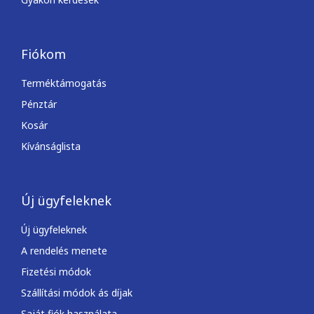
Windows 10 Pro + Office
Professional Plus 2019
33 984
Ft
37 760
Ft
KOSÁRBA TESZEM
Microsoft 365 Egyszemélyes
verzió
34 880
Ft
/ év
KOSÁRBA