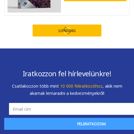
Office Professional Plus 2019
25 880
Ft
KOSÁRBA TESZEM
Office Standard 2021
29 880
Ft
KOSÁRBA TESZEM