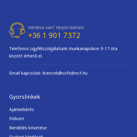
SQL Server 2019 User CAL
29 995
Ft
59 990
Ft
OPCIÓK VÁLASZTÁSA
Windows Server 2019 RDS
CAL
33 594
Ft
–
167 993
Ft
OPCIÓK VÁLASZTÁSA