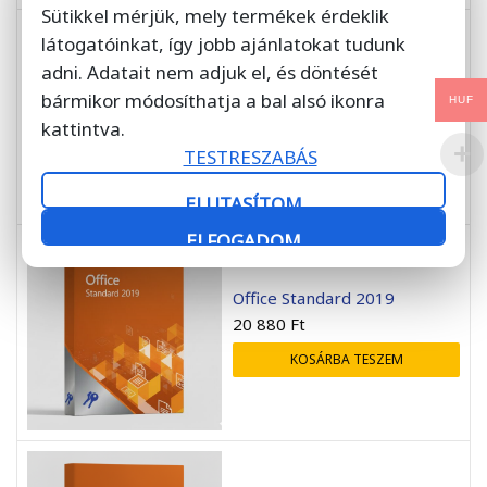
Sütikkel mérjük, mely termékek érdeklik
látogatóinkat, így jobb ajánlatokat tudunk
adni. Adatait nem adjuk el, és döntését
Office Professional Plus 2016
bármikor módosíthatja a bal alsó ikonra
HUF
16 880
Ft
kattintva.
KOSÁRBA TESZEM
TESTRESZABÁS
ELUTASÍTOM
ELFOGADOM
Office Standard 2019
20 880
Ft
KOSÁRBA TESZEM