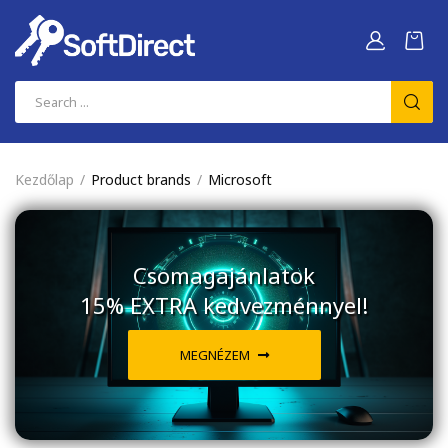
Kezdőlap
Product brands
Microsoft
Csomagajánlatok
15% EXTRA kedvezménnyel!
MEGNÉZEM