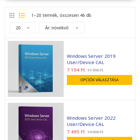
1–20 termék, összesen 46 db
Windows Server 2019
User/Device CAL
7 194
Ft
11 990
Ft
OPCIÓK VÁLASZTÁSA
int mindig gyors kiszolgálás.
Minden rendben ment.
 rendelt előfizetést másnap
Gyorsan megjött a licensz
ár használatba sikerült
nagyon kedves segítőkés
enni.
kiszolgálás.
Windows Server 2022
User/Device CAL
Zsolt Szálkai
Grebenár Róbert
2026-05-01
2026-04-08
7 495
Ft
14 990
Ft