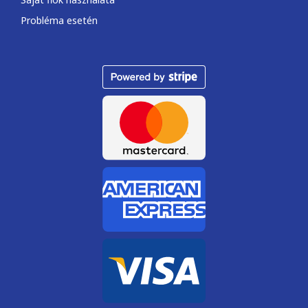
Office Professional Plus 2021
39 880
Ft
KOSÁRBA TESZEM
SQL Server 2016 User CAL
39 990
Ft
OPCIÓK VÁLASZTÁSA