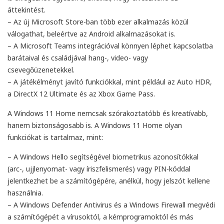
áttekintést.
– Az új Microsoft Store-ban több ezer alkalmazás közül
válogathat, beleértve az Android alkalmazásokat is.
– A Microsoft Teams integrációval könnyen léphet kapcsolatba
barátaival és családjával hang-, video- vagy
csevegőüzenetekkel.
– A játékélményt javító funkciókkal, mint például az Auto HDR,
a DirectX 12 Ultimate és az Xbox Game Pass.
A Windows 11 Home nemcsak szórakoztatóbb és kreatívabb,
hanem biztonságosabb is. A Windows 11 Home olyan
funkciókat is tartalmaz, mint:
– A Windows Hello segítségével biometrikus azonosítókkal
(arc-, ujjlenyomat- vagy íriszfelismerés) vagy PIN-kóddal
jelentkezhet be a számítógépére, anélkül, hogy jelszót kellene
használnia.
– A Windows Defender Antivirus és a Windows Firewall megvédi
a számítógépét a vírusoktól, a kémprogramoktól és más