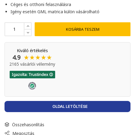
Céges és otthoni felasználásra
Igény esetén GML matrica külön vásárolható
KOSÁRBA TESZEM
Kiváló értékelés
★★★★★
4.9
2165 vásárlói vélemény
Igazolta: Trustindex 🛈
OLDAL LETÖLTÉSE
Összehasonlítás
Megosztás