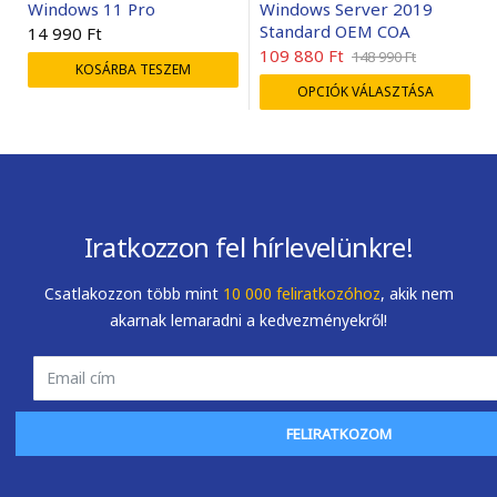
Windows 11 Pro
Windows Server 2019
Standard OEM COA
14 990
Ft
109 880
Ft
148 990
Ft
KOSÁRBA TESZEM
OPCIÓK VÁLASZTÁSA
Iratkozzon fel hírlevelünkre!
Csatlakozzon több mint
10 000 feliratkozóhoz
, akik nem
akarnak lemaradni a kedvezményekről!
FELIRATKOZOM