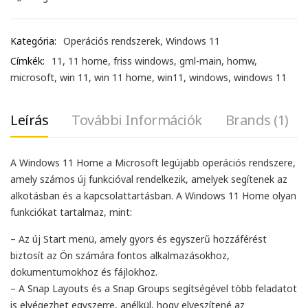
Kategória:
Operációs rendszerek
,
Windows 11
Címkék:
11
,
11 home
,
friss windows
,
gml-main
,
homw
,
microsoft
,
win 11
,
win 11 home
,
win11
,
windows
,
windows 11
Leírás
További Információk
Brands (1)
A Windows 11 Home a Microsoft legújabb operációs rendszere,
amely számos új funkcióval rendelkezik, amelyek segítenek az
alkotásban és a kapcsolattartásban. A Windows 11 Home olyan
funkciókat tartalmaz, mint:
– Az új Start menü, amely gyors és egyszerű hozzáférést
biztosít az Ön számára fontos alkalmazásokhoz,
dokumentumokhoz és fájlokhoz.
– A Snap Layouts és a Snap Groups segítségével több feladatot
is elvégezhet egyszerre, anélkül, hogy elveszítené az