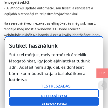
fenyegetésektől.
– A Windows Update automatikusan frissíti a rendszert a
legújabb biztonsági és teljesítményjavításokkal.
Ha szeretné élvezni ezeket az előnyöket és még sok mást,
rendelje meg most a Windows 11 Home licencét
webáruházunkból! Ne hagyja ki ezt a kiváló lehetőséget, hogy
frissítse operációs rendszerét a legújabb és legjobb verzióra!
Sütiket használunk
Sütikkel mérjük, mely termékek érdeklik
Ne érje be kevesebbel!
látogatóinkat, így jobb ajánlatokat tudunk
Microsoft hivatalos partnerként 100%-ban eredeti, jogtiszta
adni. Adatait nem adjuk el, és döntését
szoftverlicenceket kínálunk, amelyek garantálják a
bármikor módosíthatja a bal alsó ikonra
HUF
zökkenőmentes működést és a hosszú távú biztonságot. Tegye
kattintva.
meg az első lépést a hatékonyság és siker felé – rendeljen
még ma!
TESTRESZABÁS
ELUTASÍTOM
Windows 11 Home
ELFOGADOM
9 880
Ft