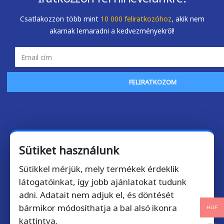
Csatlakozzon több mint
10 000 feliratkozóhoz
, akik nem
akarnak lemaradni a kedvezményekről!
FELIRATKOZOM
Kérdése van? Hívjon bátran!
Sütiket használunk
+36 1 901 7372
Sütikkel mérjük, mely termékek érdeklik
Telefonos ügyfélszolgálatunk munkanapokon 9-17 óra
látogatóinkat, így jobb ajánlatokat tudunk
között érhető el.
adni. Adatait nem adjuk el, és döntését
bármikor módosíthatja a bal alsó ikonra
HUF
Email kapcsolat: licencek@softdirect.hu
kattintva.