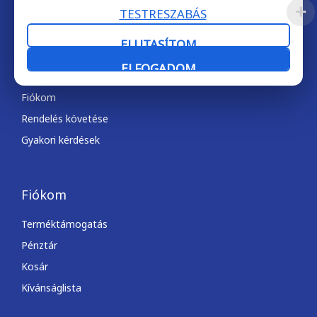
TESTRESZABÁS
ELUTASÍTOM
Gyorslinkek
ELFOGADOM
Ajánlatkérés
Fiókom
Rendelés követése
Gyakori kérdések
Fiókom
Terméktámogatás
Pénztár
Kosár
Kívánságlista