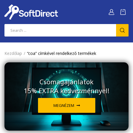
Kezdőlap
“coa” címkével rendelkező termékek
Csomagajánlatok
15% EXTRA kedvezménnyel!
MEGNÉZEM