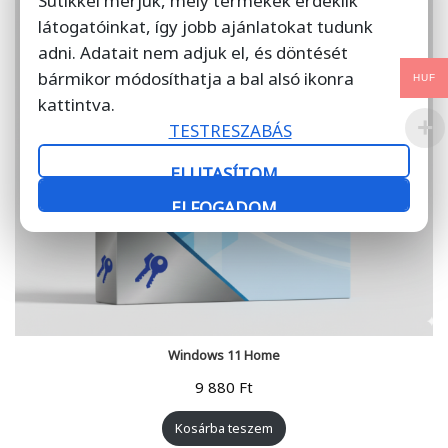
Sütikkel mérjük, mely termékek érdeklik
látogatóinkat, így jobb ajánlatokat tudunk
adni. Adatait nem adjuk el, és döntését
bármikor módosíthatja a bal alsó ikonra
HUF
kattintva.
TESTRESZABÁS
ELUTASÍTOM
ELFOGADOM
Windows 11 Home
9 880
Ft
Kosárba teszem