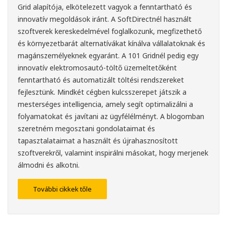
Grid alapítója, elkötelezett vagyok a fenntartható és
innovatív megoldások iránt. A SoftDirectnél használt
szoftverek kereskedelmével foglalkozunk, megfizethető
és környezetbarát alternatívákat kínálva vállalatoknak és
magánszemélyeknek egyaránt. A 101 Gridnél pedig egy
innovatív elektromosautó-töltő üzemeltetőként
fenntartható és automatizált töltési rendszereket
fejlesztünk. Mindkét cégben kulcsszerepet játszik a
mesterséges intelligencia, amely segít optimalizálni a
folyamatokat és javítani az ügyfélélményt. A blogomban
szeretném megosztani gondolataimat és
tapasztalataimat a használt és újrahasznosított
szoftverekről, valamint inspirálni másokat, hogy merjenek
álmodni és alkotni.
További cikkek tőle