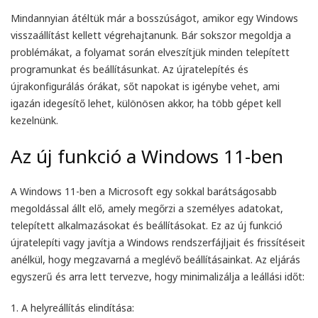
Mindannyian átéltük már a bosszúságot, amikor egy Windows
visszaállítást kellett végrehajtanunk. Bár sokszor megoldja a
problémákat, a folyamat során elveszítjük minden telepített
programunkat és beállításunkat. Az újratelepítés és
újrakonfigurálás órákat, sőt napokat is igénybe vehet, ami
igazán idegesítő lehet, különösen akkor, ha több gépet kell
kezelnünk.
Az új funkció a Windows 11-ben
A Windows 11-ben a Microsoft egy sokkal barátságosabb
megoldással állt elő, amely megőrzi a személyes adatokat,
telepített alkalmazásokat és beállításokat. Ez az új funkció
újratelepíti vagy javítja a Windows rendszerfájljait és frissítéseit
anélkül, hogy megzavarná a meglévő beállításainkat. Az eljárás
egyszerű és arra lett tervezve, hogy minimalizálja a leállási időt:
1.
A helyreállítás elindítása
: