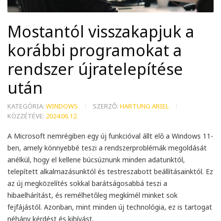
Mostantól visszakapjuk a
korábbi programokat a
rendszer újratelepítése
után
KATEGÓRIA:
WINDOWS
SZERZŐ:
HARTUNG ARIEL
KÖZZÉTÉVE:
2024.06.12.
A Microsoft nemrégiben egy új funkcióval állt elő a Windows 11-
ben, amely könnyebbé teszi a rendszerproblémák megoldását
anélkül, hogy el kellene búcsúznunk minden adatunktól,
telepített alkalmazásunktól és testreszabott beállításainktól. Ez
az új megközelítés sokkal barátságosabbá teszi a
hibaelhárítást, és remélhetőleg megkímél minket sok
fejfájástól. Azonban, mint minden új technológia, ez is tartogat
néhány kérdést és kihívást.