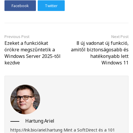
Facebook
Twitter
Previous Post
Next Post
Ezeket a funkciókat
8 új vadonat új funkció,
örökre megszűntetik a
amitől biztonságosabb és
Windows Server 2025-től
hatékonyabb lett
kezdve
Windows 11
Hartung Ariel
https://lnk.bio/ariel.hartung
Mint a SoftDirect és a 101