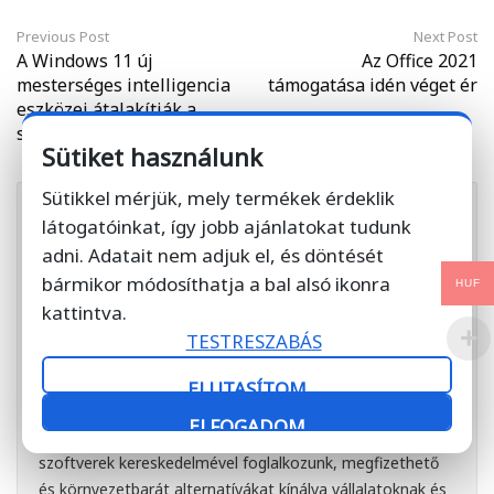
Previous Post
Next Post
A Windows 11 új
Az Office 2021
mesterséges intelligencia
támogatása idén véget ér
eszközei átalakítják a
számítógéphasználatot
Sütiket használunk
Sütikkel mérjük, mely termékek érdeklik
látogatóinkat, így jobb ajánlatokat tudunk
adni. Adatait nem adjuk el, és döntését
bármikor módosíthatja a bal alsó ikonra
HUF
kattintva.
TESTRESZABÁS
Hartung Ariel
https://lnk.bio/ariel.hartung
Mint a SoftDirect és a 101
ELUTASÍTOM
Grid alapítója, elkötelezett vagyok a fenntartható és
ELFOGADOM
innovatív megoldások iránt. A SoftDirectnél használt
szoftverek kereskedelmével foglalkozunk, megfizethető
és környezetbarát alternatívákat kínálva vállalatoknak és