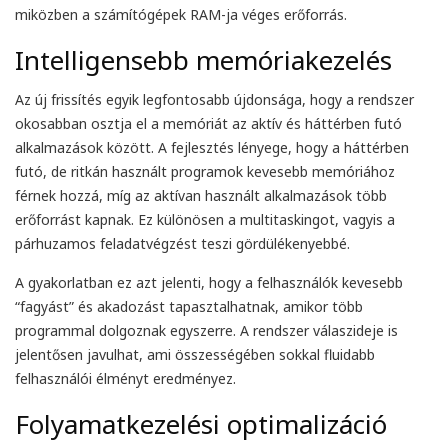
miközben a számítógépek RAM-ja véges erőforrás.
Intelligensebb memóriakezelés
Az új frissítés egyik legfontosabb újdonsága, hogy a rendszer
okosabban osztja el a memóriát az aktív és háttérben futó
alkalmazások között. A fejlesztés lényege, hogy a háttérben
futó, de ritkán használt programok kevesebb memóriához
férnek hozzá, míg az aktívan használt alkalmazások több
endben ment minden, a
Mint mindig gyors kiszolgá
erőforrást kapnak. Ez különösen a multitaskingot, vagyis a
elepítés sikeres volt.
A rendelt előfizetést má
már használatba sikerült
párhuzamos feladatvégzést teszi gördülékenyebbé.
venni.
A gyakorlatban ez azt jelenti, hogy a felhasználók kevesebb
“fagyást” és akadozást tapasztalhatnak, amikor több
Mihály Zombory
Zsolt Szálkai
programmal dolgoznak egyszerre. A rendszer válaszideje is
2026-05-22
2026-05-01
jelentősen javulhat, ami összességében sokkal fluidabb
felhasználói élményt eredményez.
Folyamatkezelési optimalizáció