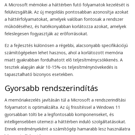
A Microsoft mérnökei a háttérben futó folyamatok kezelését is
felülvizsgálták. Az új megoldás pontosabban azonosítja azokat
a háttérfolyamatokat, amelyek valóban fontosak a rendszer
működéséhez, és hatékonyabban korlátozza azokat, amelyek
feleslegesen fogyasztják az erőforrásokat.
Ez a fejlesztés különösen a régebbi, alacsonyabb specifikációjú
számítógépeken lehet hasznos, ahol a korlátozott memória
miatt gyakrabban fordulhatott elő teljesítménycsökkenés. A
tesztek alapján akár 10-15%-os teljesítménynövekedés is
tapasztalható bizonyos esetekben.
Gyorsabb rendszerindítás
A memóriakezelés javításán túl a Microsoft a rendszerindítási
folyamatot is optimalizálta. Az új frissítéssel a Windows 11
gyorsabban tölti be a legfontosabb komponenseket, és
intelligensebben ütemezi a háttérben induló szolgáltatásokat.
Ennek eredményeként a számítógép hamarabb lesz használatra