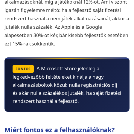
alkalmazásoknál, míg a játékoknál 12%-ot. Ami viszont
igazán figyelemre méltó: ha a fejlesztő saját fizetési
rendszert használ a nem játék alkalmazásainál, akkor a
jutalék nulla százalék. Az Apple és a Google
alapesetben 30%-ot kér, bár kisebb fejlesztők esetében
ezt 15%-ra csökkentik.
A Microsoft Store jelenleg a
FONTOS
legkedvezőbb feltételeket kínálja a nagy
alkalmazásboltok közül: nulla regisztrációs díj
és akár nulla százalékos jutalék, ha saját fizetési
rendszert használ a fejlesztő.
Miért fontos ez a felhasználóknak?