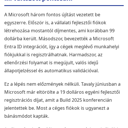
A Microsoft három fontos újítást vezetett be
egyszerre. Először is, a vállalati fejlesztői fiókok
létrehozása mostantól díjmentes, ami korábban 99
dollárba került. Másodszor, bevezették a Microsoft
Entra ID integrációt, így a cégek meglévő munkahelyi
fiókjukkal is regisztrálhatnak. Harmadszor, az
endben ment minden, a
Mint mindig gyors kiszolgál
ellenőrzési folyamat is megújult, valós idejű
elepítés sikeres volt.
A rendelt előfizetést más
már használatba sikerült
állapotjelzéssel és automatikus validációval.
venni.
Ez a lépés nem előzmények nélküli. Tavaly júniusban a
Microsoft már eltörölte a 19 dolláros egyéni fejlesztői
Mihály Zombory
Zsolt Szálkai
2026-05-22
2026-05-01
regisztrációs díjat, amit a Build 2025 konferencián
jelentettek be. Most a céges fiókok is ugyanezt a
bánásmódot kapták.