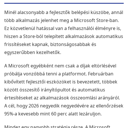
Minél alacsonyabb a fejlesztők belépési küszöbe, annál
több alkalmazás jelenhet meg a Microsoft Store-ban.
Ez közvetlenül hatással van a felhasználói élményre is,
hiszen a Store-ból telepített alkalmazások automatikus
frissítéseket kapnak, biztonságosabbak és
egyszerűbben kezelhetők.
A Microsoft egyébként nem csak a díjak eltörlésével
próbálja vonzóbbá tenni a platformot. Februárban
kibővített fejlesztői eszközöket is bevezetett, többek
között összesítő irányítópultot és automatikus
értesítéseket az alkalmazások összeomlási arányáról.
A cél, hogy 2026 negyedik negyedévére az ellenőrzések
95%-a kevesebb mint 60 perc alatt lezáruljon.
Mindez egy nagyobb stratégia része. A Microsoft