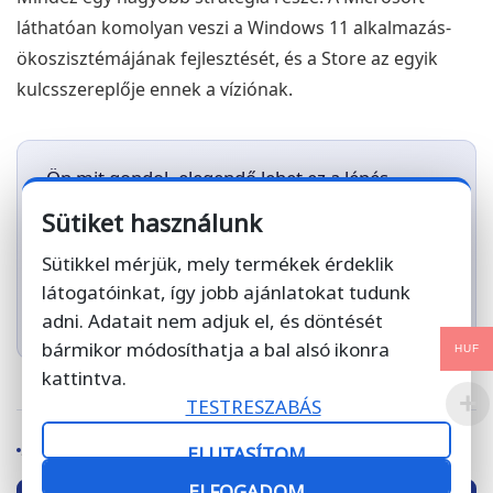
láthatóan komolyan veszi a Windows 11 alkalmazás-
ökoszisztémájának fejlesztését, és a Store az egyik
kulcsszereplője ennek a víziónak.
Ön mit gondol, elegendő lehet ez a lépés
ahhoz, hogy a Microsoft Store valódi
Sütiket használunk
versenytársa legyen az Apple és Google
áruházainak?
Ha érdekli a legfrissebb
Sütikkel mérjük, mely termékek érdeklik
szoftveres hírek és ajánlatok,
nézze meg a
látogatóinkat, így jobb ajánlatokat tudunk
webshopunkat
.
adni. Adatait nem adjuk el, és döntését
bármikor módosíthatja a bal alsó ikonra
HUF
kattintva.
TESTRESZABÁS
Forrás:
Windows Central
ELUTASÍTOM
ELFOGADOM