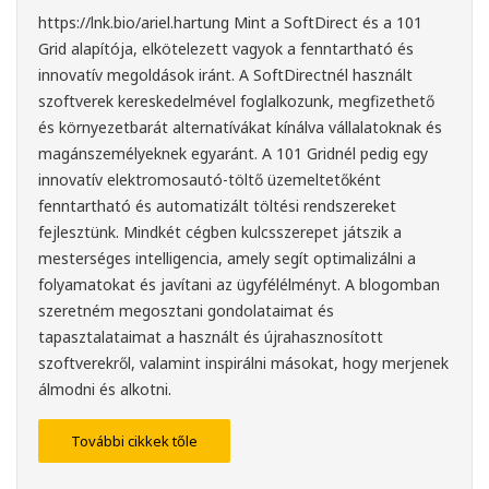
https://lnk.bio/ariel.hartung
Mint a SoftDirect és a 101
Grid alapítója, elkötelezett vagyok a fenntartható és
innovatív megoldások iránt. A SoftDirectnél használt
szoftverek kereskedelmével foglalkozunk, megfizethető
és környezetbarát alternatívákat kínálva vállalatoknak és
magánszemélyeknek egyaránt. A 101 Gridnél pedig egy
innovatív elektromosautó-töltő üzemeltetőként
fenntartható és automatizált töltési rendszereket
fejlesztünk. Mindkét cégben kulcsszerepet játszik a
mesterséges intelligencia, amely segít optimalizálni a
folyamatokat és javítani az ügyfélélményt. A blogomban
szeretném megosztani gondolataimat és
tapasztalataimat a használt és újrahasznosított
szoftverekről, valamint inspirálni másokat, hogy merjenek
álmodni és alkotni.
További cikkek tőle