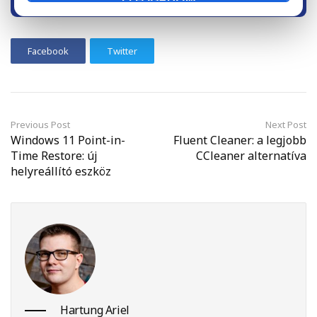
OLDAL LETÖLTÉSE
Facebook
Twitter
Previous Post
Next Post
Windows 11 Point-in-
Fluent Cleaner: a legjobb
Time Restore: új
CCleaner alternatíva
helyreállító eszköz
Hartung Ariel