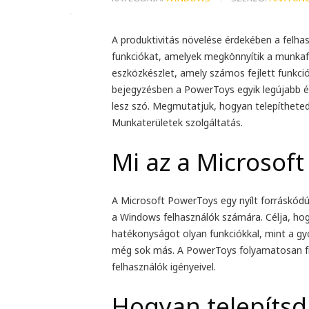
A produktivitás növelése érdekében a felha
funkciókat, amelyek megkönnyítik a munkaf
eszközkészlet, amely számos fejlett funkci
bejegyzésben a PowerToys egyik legújabb é
lesz szó. Megmutatjuk, hogyan telepítheted
Munkaterületek szolgáltatás.
Mi az a Microsof
A Microsoft PowerToys egy nyílt forráskódú,
a Windows felhasználók számára. Célja, hogy
hatékonyságot olyan funkciókkal, mint a gy
még sok más. A PowerToys folyamatosan fris
felhasználók igényeivel.
Hogyan telepítsd