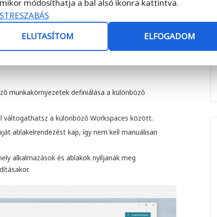
mikor módosíthatja a bal alsó ikonra kattintva.
blakot újra kellene nyitniuk. Például, ha dolgozol egy
STRESZABÁS
eken is, külön Munkaterületeket hozhatsz létre mindkét
 munka és a szórakozás között anélkül, hogy zavaró
ELUTASÍTOM
ELFOGADOM
ő munkakörnyezetek definiálása a különböző
l váltogathatsz a különböző Workspaces között.
t ablakelrendezést kap, így nem kell manuálisan
ely alkalmazások és ablakok nyíljanak meg
ításakor.