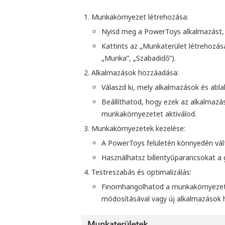
Munkakörnyezet létrehozása:
Nyisd meg a PowerToys alkalmazást, 
Kattints az „Munkaterület létrehozás
„Munka”, „Szabadidő”).
Alkalmazások hozzáadása:
Válaszd ki, mely alkalmazások és abl
Beállíthatod, hogy ezek az alkalmazá
munkakörnyezetet aktiválod.
Munkakörnyezetek kezelése:
A PowerToys felületén könnyedén vál
Használhatsz billentyűparancsokat a 
Testreszabás és optimalizálás:
Finomhangolhatod a munkakörnyezetek
módosításával vagy új alkalmazások 