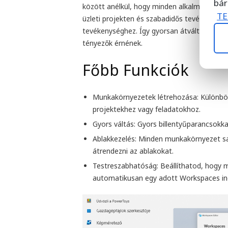
bár
között anélkül, hogy minden alkalmazást és a
TE
üzleti projekten és szabadidős tevékenység
tevékenységhez. Így gyorsan átválthatsz a
tényezők érnének.
Főbb Funkciók
Munkakörnyezetek létrehozása:
Különböz
projektekhez vagy feladatokhoz.
Gyors váltás:
Gyors billentyűparancsokka
Ablakkezelés:
Minden munkakörnyezet sajá
átrendezni az ablakokat.
Testreszabhatóság:
Beállíthatod, hogy m
automatikusan egy adott Workspaces ind