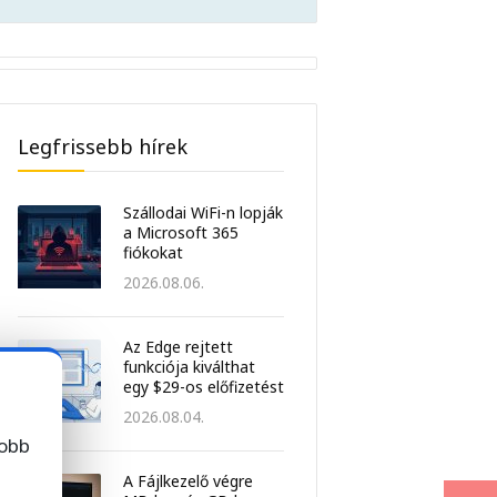
Legfrissebb hírek
Szállodai WiFi-n lopják
a Microsoft 365
fiókokat
2026.08.06.
Az Edge rejtett
funkciója kiválthat
egy $29-os előfizetést
2026.08.04.
jobb
A Fájlkezelő végre