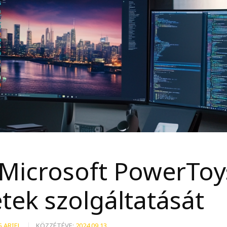
 Microsoft PowerToy
ek szolgáltatását
 ARIEL
KÖZZÉTÉVE:
2024.09.13.