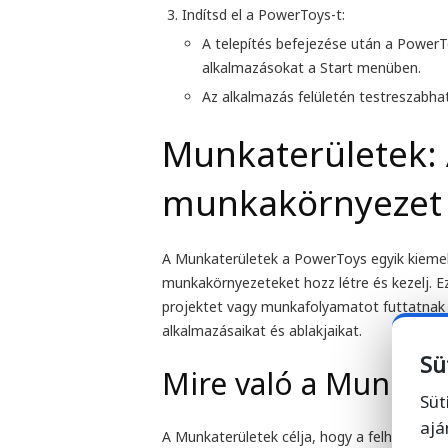
Indítsd el a PowerToys-t:
A telepítés befejezése után a PowerT
alkalmazásokat a Start menüben.
Az alkalmazás felületén testreszabhat
Munkaterületek:
munkakörnyezet 
A
Munkaterületek
a PowerToys egyik kiemel
munkakörnyezeteket hozz létre és kezelj. E
projektet vagy munkafolyamatot futtatnak 
alkalmazásaikat és ablakjaikat.
Sü
Mire való a Munkate
Süt
ajá
A Munkaterületek célja, hogy a felhaszná