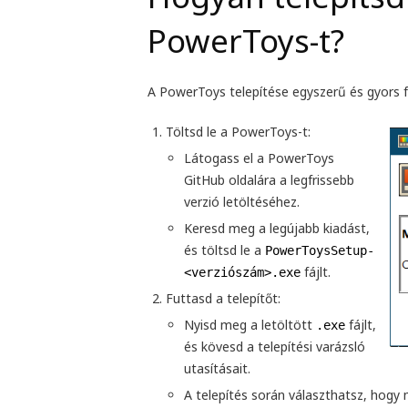
PowerToys-t?
A PowerToys telepítése egyszerű és gyors 
Töltsd le a PowerToys-t:
Látogass el a
PowerToys
GitHub oldalára
a legfrissebb
verzió letöltéséhez.
Keresd meg a legújabb kiadást,
és töltsd le a
PowerToysSetup-
fájlt.
<verziószám>.exe
Futtasd a telepítőt:
Nyisd meg a letöltött
fájlt,
.exe
és kövesd a telepítési varázsló
utasításait.
A telepítés során választhatsz, hogy