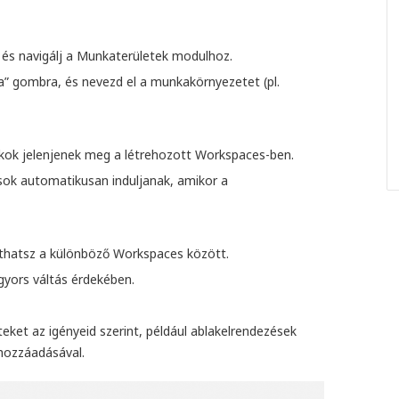
és navigálj a Munkaterületek modulhoz.
a” gombra, és nevezd el a munkakörnyezetet (pl.
akok jelenjenek meg a létrehozott Workspaces-ben.
sok automatikusan induljanak, amikor a
thatsz a különböző Workspaces között.
gyors váltás érdekében.
et az igényeid szerint, például ablakelrendezések
hozzáadásával.