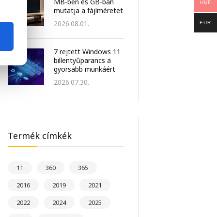
MB-ben és GB-ban
HUF
mutatja a fájlméretet
2026.08.01.
EUR
7 rejtett Windows 11
billentyűparancs a
gyorsabb munkáért
2026.07.30.
Termék címkék
11
360
365
2016
2019
2021
2022
2024
2025