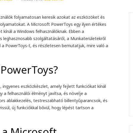
sználók folyamatosan keresik azokat az eszközöket és
olyamatokat. A Microsoft PowerToys egy ilyen értékes
ót kínál a Windows felhasználóknak. Ebben a
s leghasznosabb szolgáltatásáról, a
Munkaterületekről
 a PowerToys-t, és részletesen bemutatjuk, mire való a
t PowerToys?
 ingyenes eszközkészlet, amely fejlett funkciókat kínál
 a felhasználói élményt javítsa, és növelje a
ors ablakkezelés, testreszabható billentyűparancsok, és
sül, új funkciókkal bővül, hogy lépést tartson a
 a Microsoft