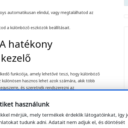
oys automatikusan elindul, vagy megtalálhatod az
od a különböző eszközök beállításait.
 A hatékony
kezelő
kedő funkciója, amely lehetővé teszi, hogy különböző
z különösen hasznos lehet azok számára, akik több
egyszerre, és szeretnék rendszerezni az
tiket használunk
rületek szolgáltatás?
ikkel mérjük, mely termékek érdeklik látogatóinkat, így 
nlatokat tudunk adni. Adatait nem adjuk el, és döntését
lók könnyedén válthassanak különböző munkakörnyezetek