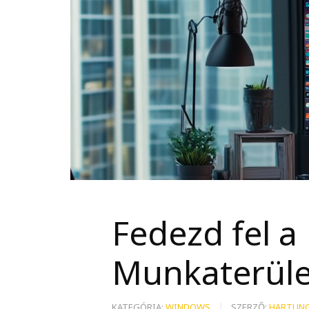
Fedezd fel a
Munkaterület
KATEGÓRIA:
WINDOWS
SZERZŐ:
HARTUNG