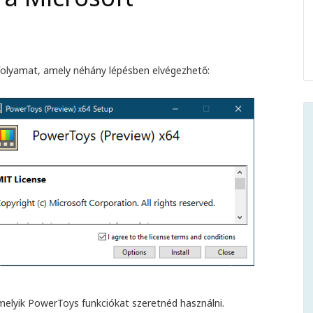
folyamat, amely néhány lépésben elvégezhető:
 melyik PowerToys funkciókat szeretnéd használni.