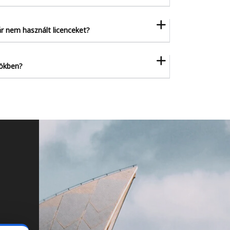
ár nem használt licenceket?
nökben?