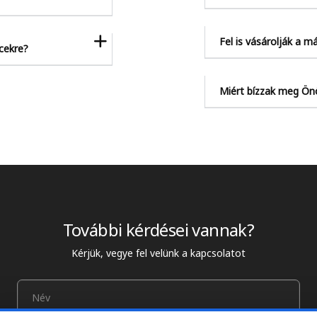
Fel is vásárolják a m
ncekre?
Miért bízzak meg Ö
További kérdései vannak?
Kérjük, vegye fel velünk a kapcsolatot