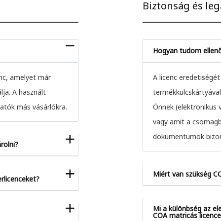
Biztonság és leg
Hogyan tudom ellenőr
enc, amelyet már
A licenc eredetiségét 
ja. A használt
termékkulcskártyával
hatók más vásárlókra.
Önnek (elektronikus 
vagy amit a csomagba
dokumentumok bizonyí
rolni?
Miért van szükség C
rlicenceket?
Mi a különbség az el
COA matricás licence