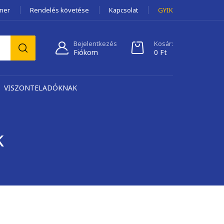
tner
Rendelés követése
Kapcsolat
GYIK
Bejelentkezés
Kosár:
Fiókom
0
Ft
VISZONTELADÓKNAK
k