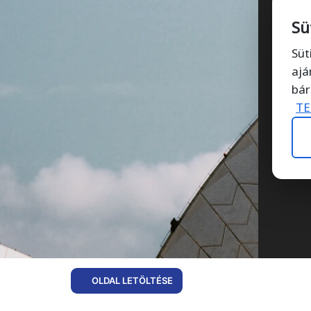
Sü
Süt
ajá
bár
TE
OLDAL LETÖLTÉSE