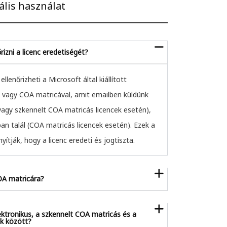
ális használat
izni a licenc eredetiségét?
ellenőrizheti a Microsoft által kiállított
 vagy COA matricával, amit emailben küldünk
vagy szkennelt COA matricás licencek esetén),
n talál (COA matricás licencek esetén). Ezek a
tják, hogy a licenc eredeti és jogtiszta.
OA matricára?
ektronikus, a szkennelt COA matricás és a
k között?