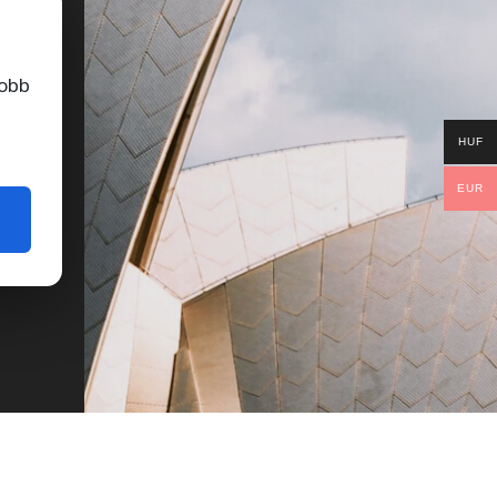
jobb
HUF
EUR