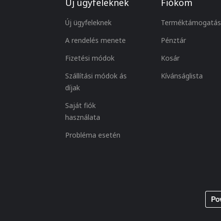
Új ügyfeleknek
Fiókom
Új ügyfeleknek
Terméktámogatás
A rendelés menete
Pénztár
Fizetési módok
Kosár
Szállítási módok ás
Kívánságlista
díjak
Saját fiók
használata
Probléma esetén