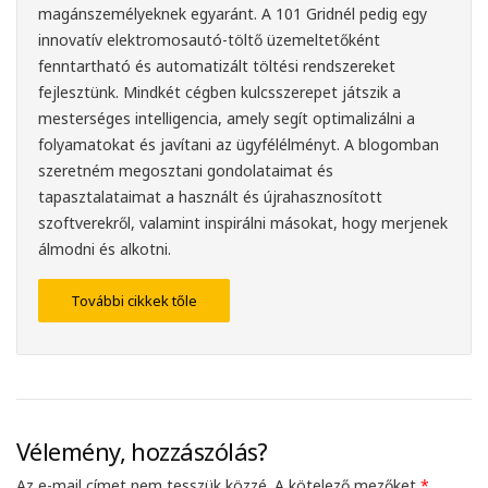
magánszemélyeknek egyaránt. A 101 Gridnél pedig egy
innovatív elektromosautó-töltő üzemeltetőként
fenntartható és automatizált töltési rendszereket
fejlesztünk. Mindkét cégben kulcsszerepet játszik a
mesterséges intelligencia, amely segít optimalizálni a
folyamatokat és javítani az ügyfélélményt. A blogomban
szeretném megosztani gondolataimat és
tapasztalataimat a használt és újrahasznosított
szoftverekről, valamint inspirálni másokat, hogy merjenek
álmodni és alkotni.
További cikkek tőle
Vélemény, hozzászólás?
Az e-mail címet nem tesszük közzé.
A kötelező mezőket
*