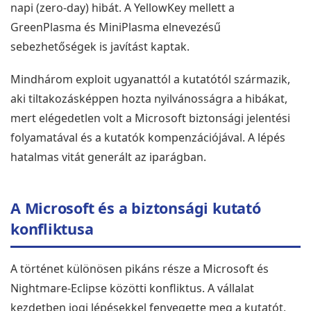
napi (zero-day) hibát. A YellowKey mellett a
GreenPlasma és MiniPlasma elnevezésű
sebezhetőségek is javítást kaptak.
Mindhárom exploit ugyanattól a kutatótól származik,
aki tiltakozásképpen hozta nyilvánosságra a hibákat,
mert elégedetlen volt a Microsoft biztonsági jelentési
folyamatával és a kutatók kompenzációjával. A lépés
hatalmas vitát generált az iparágban.
A Microsoft és a biztonsági kutató
konfliktusa
A történet különösen pikáns része a Microsoft és
Nightmare-Eclipse közötti konfliktus. A vállalat
kezdetben jogi lépésekkel fenyegette meg a kutatót,