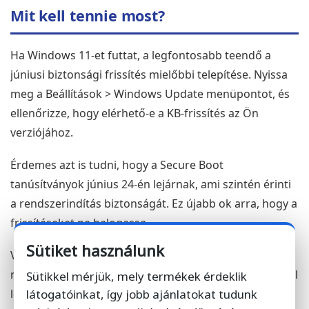
Mit kell tennie most?
Ha Windows 11-et futtat, a legfontosabb teendő a
júniusi biztonsági frissítés mielőbbi telepítése. Nyissa
meg a Beállítások > Windows Update menüpontot, és
ellenőrizze, hogy elérhető-e a KB-frissítés az Ön
verziójához.
Érdemes azt is tudni, hogy a Secure Boot
tanúsítványok június 24-én lejárnak, ami szintén érinti
a rendszerindítás biztonságát. Ez újabb ok arra, hogy a
frissítéseket ne halogassa.
Sütiket használunk
Vállalati környezetben különösen fontos a gyors
reagálás: a BitLocker megkerülése fizikai hozzáféréssel
Sütikkel mérjük, mely termékek érdeklik
látogatóinkat, így jobb ajánlatokat tudunk
lehetséges volt, ami irodai vagy megosztott