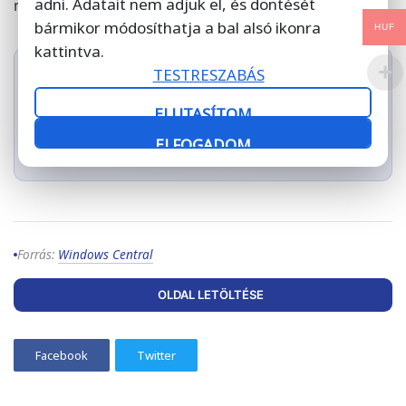
adni. Adatait nem adjuk el, és döntését
munkakörnyezetben valós kockázatot jelent.
bármikor módosíthatja a bal alsó ikonra
HUF
kattintva.
TESTRESZABÁS
Ön már telepítette a júniusi Windows frissítést?
Ha vállalati Windows vagy Office szoftverre van
ELUTASÍTOM
szüksége eredeti licenccel,
nézze meg a
ELFOGADOM
Soft.Direct kínálatát
.
Forrás:
Windows Central
OLDAL LETÖLTÉSE
Facebook
Twitter