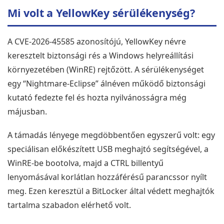
Mi volt a YellowKey sérülékenység?
A CVE-2026-45585 azonosítójú, YellowKey névre
keresztelt biztonsági rés a Windows helyreállítási
környezetében (WinRE) rejtőzött. A sérülékenységet
egy “Nightmare-Eclipse” álnéven működő biztonsági
kutató fedezte fel és hozta nyilvánosságra még
n, a
Mint mindig gyors kiszolgálás.
Minden re
.
A rendelt előfizetést másnap
Gyorsan me
májusban.
már használatba sikerült
nagyon ke
venni.
kiszolgálás
A támadás lényege megdöbbentően egyszerű volt: egy
speciálisan előkészített USB meghajtó segítségével, a
WinRE-be bootolva, majd a CTRL billentyű
Zsolt Szálkai
2026-05-01
202
lenyomásával korlátlan hozzáférésű parancssor nyílt
meg. Ezen keresztül a BitLocker által védett meghajtók
tartalma szabadon elérhető volt.