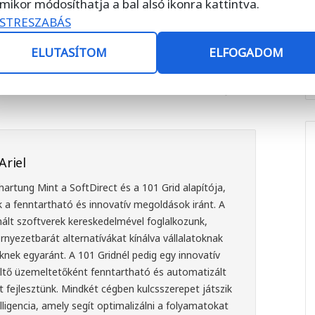
mikor módosíthatja a bal alsó ikonra kattintva.
STRESZABÁS
Next Post
ELUTASÍTOM
ELFOGADOM
A Microsoft nagy bejelentése:
visszakapjuk azt, amit korábban
elvettek tőlünk
Ariel
l.hartung
Mint a SoftDirect és a 101 Grid alapítója,
k a fenntartható és innovatív megoldások iránt. A
nált szoftverek kereskedelmével foglalkozunk,
nyezetbarát alternatívákat kínálva vállalatoknak
ek egyaránt. A 101 Gridnél pedig egy innovatív
tő üzemeltetőként fenntartható és automatizált
t fejlesztünk. Mindkét cégben kulcsszerepet játszik
ligencia, amely segít optimalizálni a folyamatokat