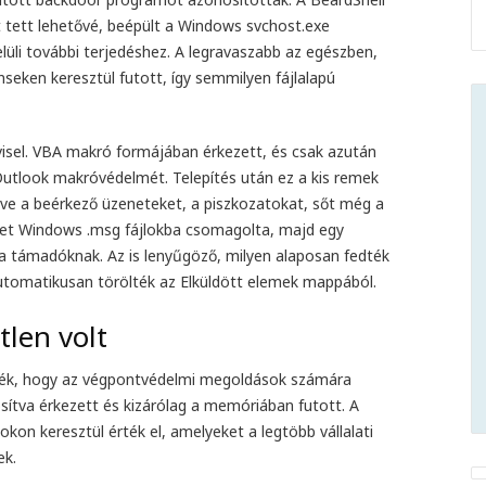
t tett lehetővé, beépült a Windows svchost.exe
lüli további terjedéshez. A legravaszabb az egészben,
eken keresztül futott, így semmilyen fájlalapú
sel. VBA makró formájában érkezett, és csak azután
Outlook makróvédelmét. Telepítés után ez a kis remek
rtve a beérkező üzeneteket, a piszkozatokat, sőt még a
eket Windows .msg fájlokba csomagolta, majd egy
 a támadóknak. Az is lenyűgöző, milyen alaposan fedték
utomatikusan törölték az Elküldött elemek mappából.
tlen volt
ték, hogy az végpontvédelmi megoldások számára
sítva érkezett és kizárólag a memóriában futott. A
okon keresztül érték el, amelyeket a legtöbb vállalati
ek.