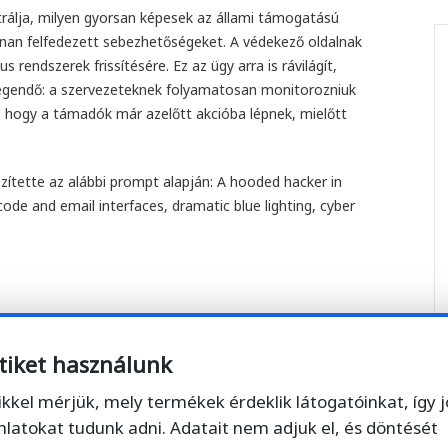
rálja, milyen gyorsan képesek az állami támogatású
nnan felfedezett sebezhetőségeket. A védekező oldalnak
us rendszerek frissítésére. Ez az ügy arra is rávilágít,
legendő: a szervezeteknek folyamatosan monitorozniuk
rra, hogy a támadók már azelőtt akcióba lépnek, mielőtt
zítette az alábbi prompt alapján: A hooded hacker in
de and email interfaces, dramatic blue lighting, cyber
tiket használunk
Facebook
Twitter
ikkel mérjük, mely termékek érdeklik látogatóinkat, így 
nlatokat tudunk adni. Adatait nem adjuk el, és döntését