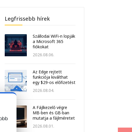
Legfrissebb hírek
Szállodai WiFi-n lopják
a Microsoft 365
fiókokat
2026.08.06.
Az Edge rejtett
funkciója kiválthat
egy $29-os előfizetést
2026.08.04.
A Fájlkezelő végre
MB-ben és GB-ban
jobb
mutatja a fájlméretet
2026.08.01.