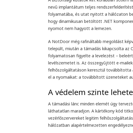
nevű implantátum teljes rendszerfelderítés
folyamatába, és utat nyitott a hálózaton be
hogy dinamikusan betöltött .NET komponens
nyomot nem hagyott a lemezen.
A NotDoor még rafináltabb megoldást képvi
települt, miután a támadás kikapcsolta az 
folyamatosan figyelte a levelezést – beleé
levélszemetet is. Az összegyűjtött e-mail
felhőszolgáltatáson keresztül továbbította
el a nyomaikat: a továbbított üzeneteket a
A védelem szinte lehete
A támadási lánc minden elemét úgy tervez
láthatatlan maradjon. A kártékony kód titko
vezérlőszervereket legitim felhőszolgáltatás
hálózatban alapértelmezetten engedélyezn