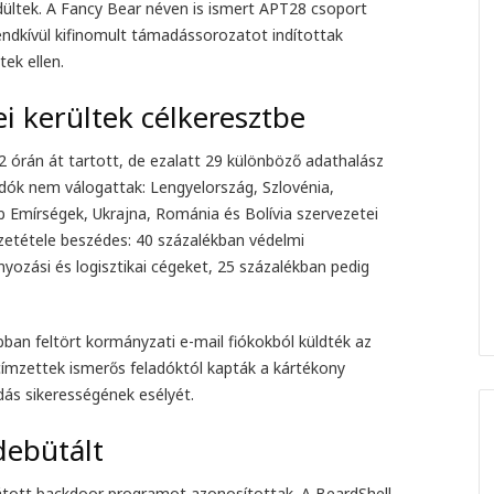
ültek. A Fancy Bear néven is ismert APT28 csoport
rendkívül kifinomult támadássorozatot indítottak
tek ellen.
ei kerültek célkeresztbe
 órán át tartott, de ezalatt 29 különböző adathalász
adók nem válogattak: Lengyelország, Szlovénia,
 Emírségek, Ukrajna, Románia és Bolívia szervezetei
szetétele beszédes: 40 százalékban védelmi
yozási és logisztikai cégeket, 25 százalékban pedig
an feltört kormányzati e-mail fiókokból küldték az
a címzettek ismerős feladóktól kapták a kártékony
ás sikerességének esélyét.
debütált
átott backdoor programot azonosítottak. A BeardShell