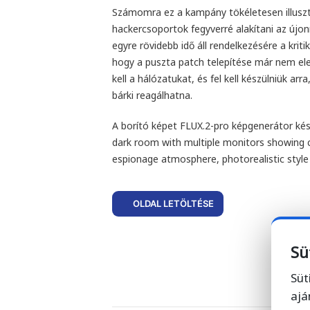
Számomra ez a kampány tökéletesen illuszt
hackercsoportok fegyverré alakítani az újo
egyre rövidebb idő áll rendelkezésére a kritik
hogy a puszta patch telepítése már nem e
kell a hálózatukat, és fel kell készülniük a
bárki reagálhatna.
A borító képet FLUX.2-pro képgenerátor kés
dark room with multiple monitors showing co
espionage atmosphere, photorealistic style
OLDAL LETÖLTÉSE
Sü
Süt
ajá