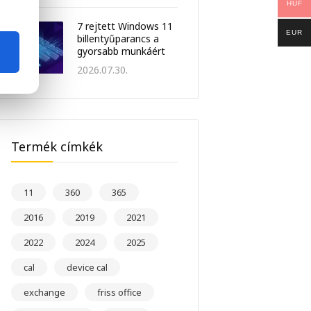
HUF
7 rejtett Windows 11
EUR
billentyűparancs a
gyorsabb munkáért
2026.07.30.
Termék címkék
11
360
365
2016
2019
2021
2022
2024
2025
cal
device cal
exchange
friss office