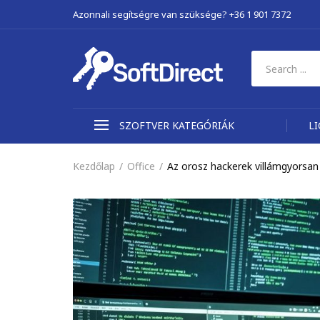
Azonnali segítségre van szüksége? +36 1 901 7372
SZOFTVER KATEGÓRIÁK
L
Kezdőlap
Office
Az orosz hackerek villámgyorsan 