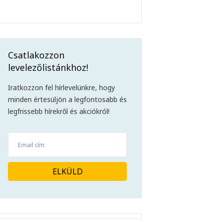
Csatlakozzon
levelezőlistánkhoz!
Iratkozzon fel hírlevelünkre, hogy
minden értesüljön a legfontosabb és
legfrissebb hírekről és akciókról!
ELKÜLD