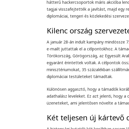
hátterű hackercsoportok máris akcióba lend
tagjai visszafejtették a javítást, majd egy 
diplomáciai, tengeri és közlekedési szerveze
Kilenc ország szervezet
A január 28-án indult kampány mindössze 72
e-mailt juttattak el a célpontokhoz. A tám
Törökország, Görögország, az Egyesült Arab
egyaránt érintettek voltak. A célpontok ös
minisztériumokat, 35 százalékban szállítmán
diplomáciai testületeket támadtak.
Különösen aggasztó, hogy a támadók korább
adathalász leveleket. Ez azt jelenti, hogy 
üzeneteket, ami jelentősen növelte a támad
Két teljesen új kártevő 
A biztonsági kutatók két korábban sosem l