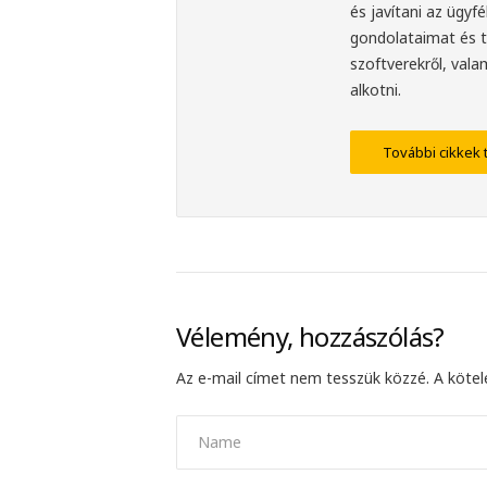
és javítani az ügy
gondolataimat és t
szoftverekről, val
alkotni.
További cikkek 
Vélemény, hozzászólás?
Az e-mail címet nem tesszük közzé.
A köte