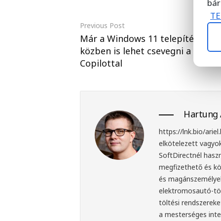
bár
TE
Previous Post
Már a Windows 11 telepítése
közben is lehet csevegni a
Copilottal
Hartung 
https://lnk.bio/arie
elkötelezett vagyo
SoftDirectnél hasz
megfizethető és kör
és magánszemélyekn
elektromosautó-töl
töltési rendszereke
a mesterséges intel