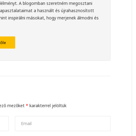
félélményt. A blogomban szeretném megosztani
apasztalataimat a használt és újrahasznosított
amint inspirálni másokat, hogy merjenek álmodni és
tőle
lező mezőket
*
karakterrel jelöltük