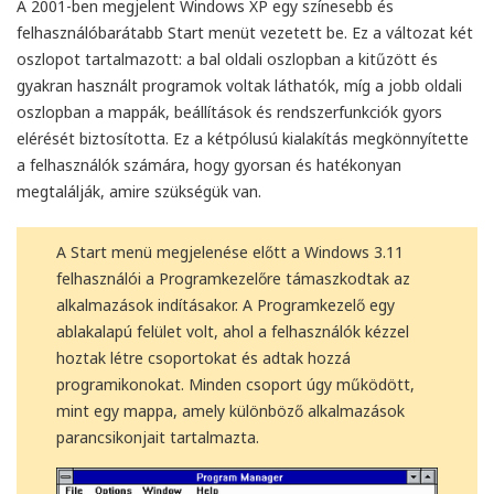
A 2001-ben megjelent Windows XP egy színesebb és
felhasználóbarátabb Start menüt vezetett be. Ez a változat két
oszlopot tartalmazott: a bal oldali oszlopban a kitűzött és
gyakran használt programok voltak láthatók, míg a jobb oldali
oszlopban a mappák, beállítások és rendszerfunkciók gyors
elérését biztosította. Ez a kétpólusú kialakítás megkönnyítette
a felhasználók számára, hogy gyorsan és hatékonyan
megtalálják, amire szükségük van.
A Start menü megjelenése előtt a Windows 3.11
felhasználói a Programkezelőre támaszkodtak az
alkalmazások indításakor. A Programkezelő egy
ablakalapú felület volt, ahol a felhasználók kézzel
hoztak létre csoportokat és adtak hozzá
programikonokat. Minden csoport úgy működött,
mint egy mappa, amely különböző alkalmazások
parancsikonjait tartalmazta.