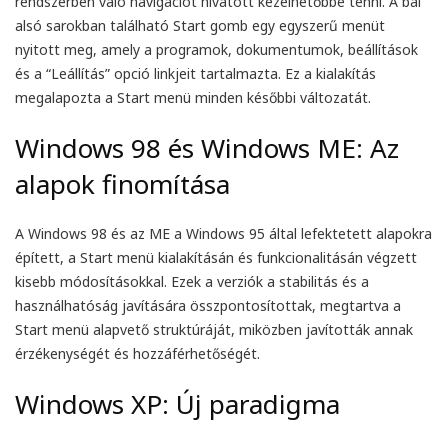
rendszerben való navigációt hivatott kezelhetőbbé tenni. A bal
alsó sarokban található Start gomb egy egyszerű menüt
nyitott meg, amely a programok, dokumentumok, beállítások
és a “Leállítás” opció linkjeit tartalmazta. Ez a kialakítás
megalapozta a Start menü minden későbbi változatát.
Windows 98 és Windows ME: Az
alapok finomítása
A Windows 98 és az ME a Windows 95 által lefektetett alapokra
épített, a Start menü kialakításán és funkcionalitásán végzett
kisebb módosításokkal. Ezek a verziók a stabilitás és a
használhatóság javítására összpontosítottak, megtartva a
Start menü alapvető struktúráját, miközben javították annak
érzékenységét és hozzáférhetőségét.
Windows XP: Új paradigma