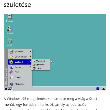
születése
int mindig gyors kiszolgálás.
Minden rendben ment.
 rendelt előfizetést másnap
Gyorsan megjött a licensz
ár használatba sikerült
nagyon kedves segítőkés
enni.
kiszolgálás.
Zsolt Szálkai
Grebenár Róbert
2026-05-01
2026-04-08
A Windows 95 megjelenésekor ismerte meg a világ a Start
menüt, egy forradalmi funkciót, amely az operációs