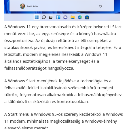
A Windows 11 egy áramvonalasabb és középre helyezett Start
menüt vezet be, az egyszerűségre és a könnyű használatra
összpontosítva. Az új dizájn eltünteti az élő csempéket a
statikus ikonok javára, és keresősávot integrál a tetejére. Ez a
letisztult, modern megjelenés illeszkedik a Windows 11
általános esztétikájához, a termelékenységet és a
felhasználóbarátságot hangsúlyozza.
A Windows Start menüjének fejlődése a technológia és a
felhasználói felület kialakításának szélesebb körű trendjeit
tükrözi, folyamatosan alkalmazkodik a felhasználók igényeihez
a különböző eszközökön és kontextusokban.
A Start menü a Windows 95-ös szerény kezdetektől a Windows
11 modern, minimalista megközelítéséig a Windows-élmény
alapvető eleme maradt.