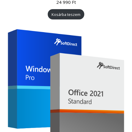
24 990
Ft
Kosárba teszem