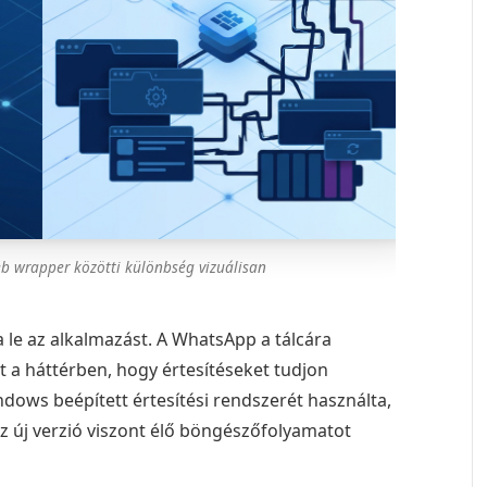
eb wrapper közötti különbség vizuálisan
a le az alkalmazást. A WhatsApp a tálcára
ut a háttérben, hogy értesítéseket tudjon
ndows beépített értesítési rendszerét használta,
Az új verzió viszont élő böngészőfolyamatot