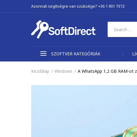
Azonnali segítségre van szüksége? +36 1 901 7372
SZOFTVER KATEGÓRIÁK
L
Kezdőlap
Windows
A WhatsApp 1,2 GB RAM-ot z