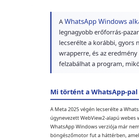
WhatsApp Windows alk
A
legnagyobb erőforrás-pazar
lecserélte a korábbi, gyors
wrapperre, és az eredmény r
felzabálhat a program, mik
Mi történt a WhatsApp-pa
A Meta 2025 végén lecserélte a What
úgynevezett WebView2-alapú webes wra
WhatsApp Windows verziója már nem
böngészőmotor fut a háttérben, amely