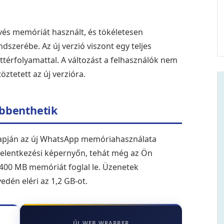
evés memóriát használt, és tökéletesen
dszerébe. Az új verzió viszont egy teljes
térfolyamattal. A változást a felhasználók nem
ztetett az új verzióra.
bbenthetik
alapján az új WhatsApp memóriahasználata
jelentkezési képernyőn, tehát még az Ön
y 400 MB memóriát foglal le. Üzenetek
dén eléri az 1,2 GB-ot.
ÚJ WEB WRAPPER