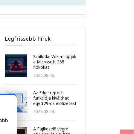
Legfrissebb hírek
Szállodai WiFi-n lopják
a Microsoft 365
fiókokat
2026.08.06.
Az Edge rejtett
funkciója kiválthat
egy $29-os előfizetést
2026.08.04.
jobb
A Fájlkezelő végre