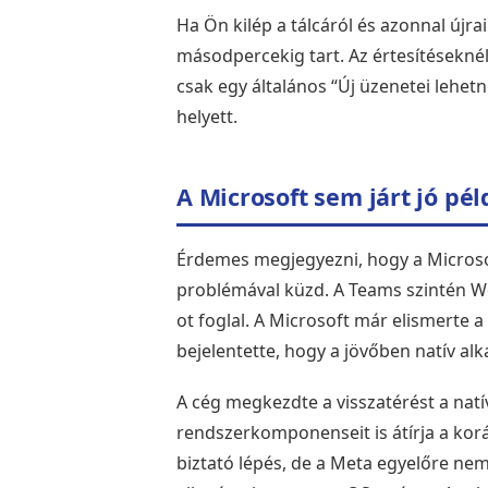
Ha Ön kilép a tálcáról és azonnal újra
másodpercekig tart. Az értesítésekné
csak egy általános “Új üzenetei lehet
helyett.
A Microsoft sem járt jó pél
Érdemes megjegyezni, hogy a Microso
problémával küzd. A Teams szintén We
ot foglal. A Microsoft már elismerte a
bejelentette, hogy a jövőben natív al
A cég megkezdte a visszatérést a nat
rendszerkomponenseit is átírja a kor
biztató lépés, de a Meta egyelőre ne