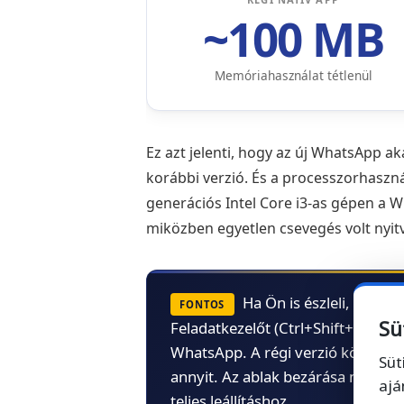
~100 MB
Memóriahasználat tétlenül
Ez azt jelenti, hogy az új WhatsApp a
korábbi verzió. És a processzorhaszná
generációs Intel Core i3-as gépen a 
miközben egyetlen csevegés volt nyit
Ha Ön is észleli, hogy 
FONTOS
Sü
Feladatkezelőt (Ctrl+Shift+Esc), é
WhatsApp. A régi verzió körülbelü
Süt
annyit. Az ablak bezárása nem állít
ajá
teljes leállításhoz.