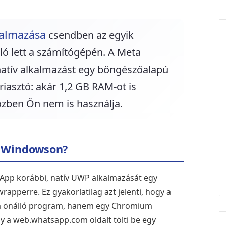
almazása
csendben az egyik
ló lett a számítógépén. A Meta
 natív alkalmazást egy böngészőalapú
iasztó: akár 1,2 GB RAM-ot is
özben Ön nem is használja.
l Windowson?
sApp korábbi, natív UWP alkalmazását egy
pperre. Ez gyakorlatilag azt jelenti, hogy a
 önálló program, hanem egy Chromium
 a web.whatsapp.com oldalt tölti be egy