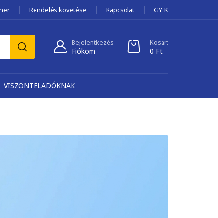
tner
Rendelés követése
Kapcsolat
GYIK
Bejelentkezés
Kosár:
Fiókom
0
Ft
VISZONTELADÓKNAK