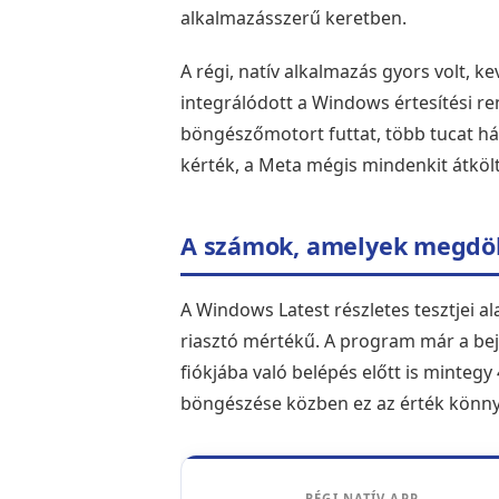
alkalmazásszerű keretben.
A régi, natív alkalmazás gyors volt, k
integrálódott a Windows értesítési ren
böngészőmotort futtat, több tucat hát
kérték, a Meta mégis mindenkit átköltö
A számok, amelyek megdö
A Windows Latest részletes tesztjei 
riasztó mértékű. A program már a be
fiókjába való belépés előtt is minteg
böngészése közben ez az érték könnye
RÉGI NATÍV APP