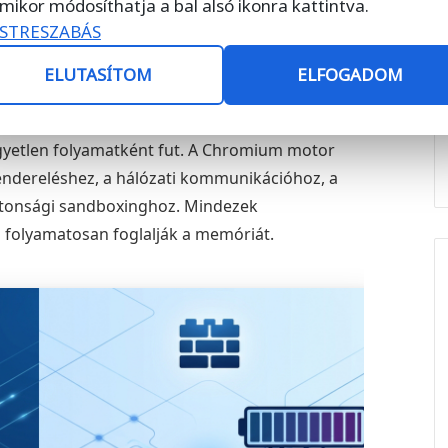
mikor módosíthatja a bal alsó ikonra kattintva.
STRESZABÁS
ELUTASÍTOM
ELFOGADOM
wrapper probléma
yetlen folyamatként fut. A Chromium motor
endereléshez, a hálózati kommunikációhoz, a
iztonsági sandboxinghoz. Mindezek
 folyamatosan foglalják a memóriát.