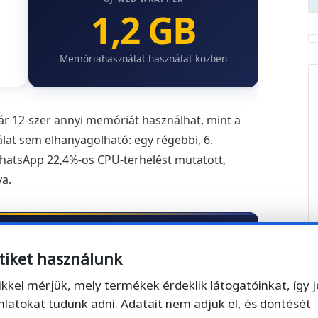
1,2 GB
Memóriahasználat használat közben
kár 12-szer annyi memóriát használhat, mint a
lat sem elhanyagolható: egy régebbi, 6.
WhatsApp 22,4%-os CPU-terhelést mutatott,
va.
lassabb lett a gépe, érdemes megnyitnia a
tiket használunk
s ellenőriznie, mennyi memóriát foglal a
l 100 MB-ot használt, az új akár 12-szer
ikkel mérjük, mely termékek érdeklik látogatóinkat, így 
ja le a programot, a tálcáról kell kilépnie a
nlatokat tudunk adni. Adatait nem adjuk el, és döntését