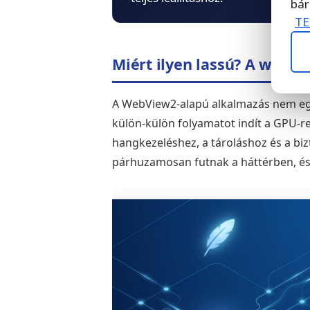
bár
TE
Miért ilyen lassú? A web 
A WebView2-alapú alkalmazás nem eg
külön-külön folyamatot indít a GPU-r
hangkezeléshez, a tároláshoz és a b
párhuzamosan futnak a háttérben, és