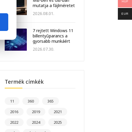
MB-ben és GB-ban
HUF
mutatja a fájlméretet
2026.08.01.
EUR
7 rejtett Windows 11
billentyűparancs a
gyorsabb munkáért
2026.07.30.
Termék címkék
11
360
365
2016
2019
2021
2022
2024
2025