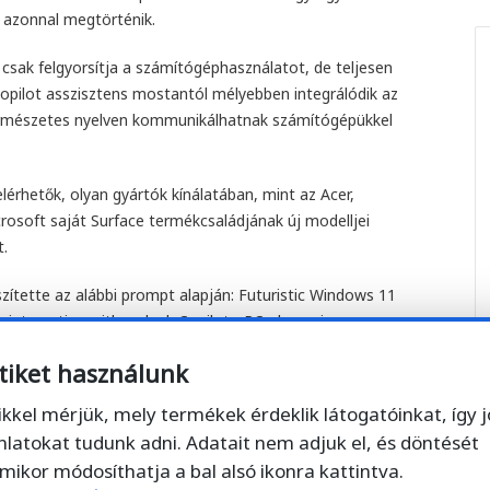
g azonnal megtörténik.
csak felgyorsítja a számítógéphasználatot, de teljesen
Copilot asszisztens mostantól mélyebben integrálódik az
természetes nyelven kommunikálhatnak számítógépükkel
elérhetők, olyan gyártók kínálatában, mint az Acer,
rosoft saját Surface termékcsaládjának új modelljei
t.
zítette az alábbi prompt alapján: Futuristic Windows 11
n interacting with a sleek Copilot+ PC, dynamic
 quality product photograph.
tiket használunk
ikkel mérjük, mely termékek érdeklik látogatóinkat, így 
nlatokat tudunk adni. Adatait nem adjuk el, és döntését
mikor módosíthatja a bal alsó ikonra kattintva.