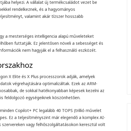
jába helyezi. A vállalat új termékcsaládot vezet be
ipekkel rendelkeznek, és a hagyományos
jesítményt, valamint akár tízszer hosszabb
gy a mesterséges intelligencia alapú műveleteket
lhőben futtatják. Ez jelentősen növeli a sebességet és
információk nem hagyják el a felhasználó eszközét.
korszakhoz
on X Elite és X Plus processzorok adják, amelyek
ladatok végrehajtására optimalizáltak. Ezek az ARM-
kosabbak, de sokkal hatékonyabban képesek kezelni az
lis feldolgozó egységeiknek köszönhetően.
inden Copilot+ PC legalább 40 TOPS (trillió művelet
es. Ez a teljesítményszint már elegendő a komplex AI-
k szervereken vagy felhőszolgáltatásokon keresztül volt