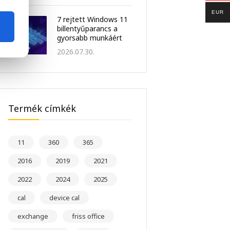
EUR
7 rejtett Windows 11
billentyűparancs a
gyorsabb munkáért
2026.07.30.
Termék címkék
11
360
365
2016
2019
2021
2022
2024
2025
cal
device cal
exchange
friss office