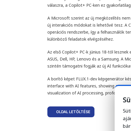
válaszra, a Copilot+ PC-ken ez gyakorlatila
A Microsoft szerint az új megközelítés nem 
új interakciós módokat is lehetővé tesz. A 
operációs rendszerbe, így a felhasználók 
különböző feladatok elvégzéséhez.
Az első Copilot+ PC-k június 18-tól lesznek 
ASUS, Dell, HP, Lenovo és a Samsung. A Mic
szintén támogatni fogják az új AI funkcióka
A borító képet FLUX.1-dev képgenerátor kés
interface with AI features, showing a perso
visualization of AI processing, professional
Sü
Süt
OLDAL LETÖLTÉSE
ajá
bár