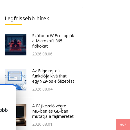
Legfrissebb hírek
Szállodai WiFi-n lopják
a Microsoft 365
fiókokat
2026.08.06.
Az Edge rejtett
funkciója kiválthat
egy $29-os előfizetést
2026.08.04.
A Fájlkezelő végre
jobb
MB-ben és GB-ban
mutatja a fájlméretet
2026.08.01.
HUF