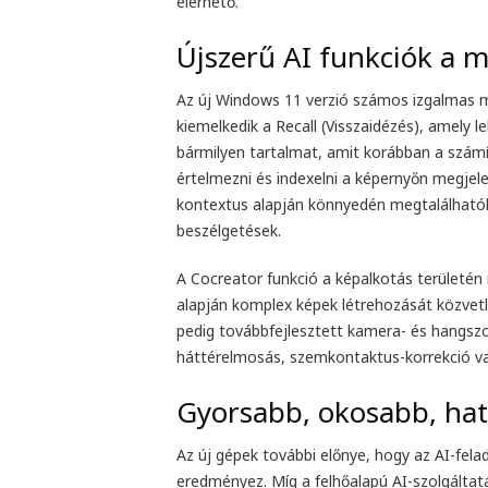
elérhető.
Újszerű AI funkciók a
Az új Windows 11 verzió számos izgalmas mes
kiemelkedik a Recall (Visszaidézés), amely 
bármilyen tartalmat, amit korábban a szám
értelmezni és indexelni a képernyőn megjel
kontextus alapján könnyedén megtalálható
beszélgetések.
A Cocreator funkció a képalkotás területén 
alapján komplex képek létrehozását közvetl
pedig továbbfejlesztett kamera- és hangszo
háttérelmosás, szemkontaktus-korrekció va
Gyorsabb, okosabb, ha
Az új gépek további előnye, hogy az AI-fel
eredményez. Míg a felhőalapú AI-szolgáltat