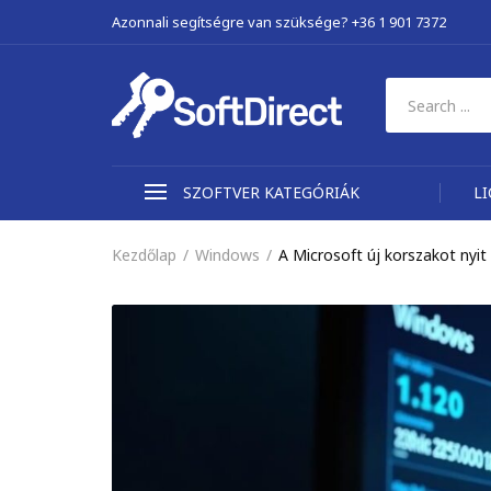
Azonnali segítségre van szüksége? +36 1 901 7372
SZOFTVER KATEGÓRIÁK
L
Kezdőlap
Windows
A Microsoft új korszakot nyi