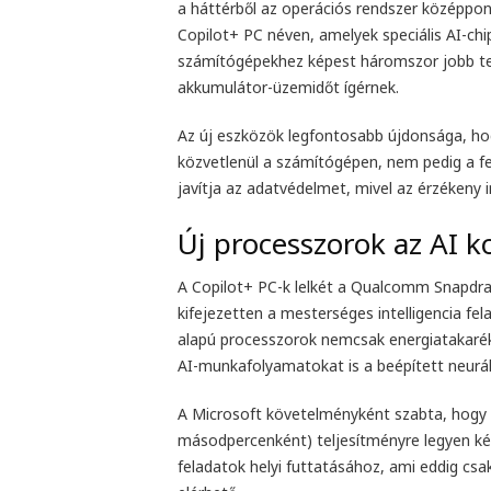
a háttérből az operációs rendszer középpont
Copilot+ PC néven, amelyek speciális AI-ch
számítógépekhez képest háromszor jobb tel
akkumulátor-üzemidőt ígérnek.
Az új eszközök legfontosabb újdonsága, ho
közvetlenül a számítógépen, nem pedig a fe
javítja az adatvédelmet, mivel az érzékeny 
Új processzorok az AI 
A Copilot+ PC-k lelkét a Qualcomm Snapdrag
kifejezetten a mesterséges intelligencia fe
alapú processzorok nemcsak energiatakaré
AI-munkafolyamatokat is a beépített neurá
A Microsoft követelményként szabta, hogy m
másodpercenként) teljesítményre legyen kép
feladatok helyi futtatásához, ami eddig csa