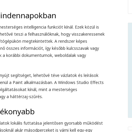
 mindennapokban
terséges intelligencia funkciót kínál. Ezek közül is
lehetővé teszi a felhasználóknak, hogy visszakeressenek
ítógépükön megtekintettek. A rendszer képes
enő összes információt, így később kulcsszavak vagy
k a korábbi dokumentumok, weboldalak vagy
nyújt segítséget, lehetővé téve vázlatok és leírások
enül a Paint alkalmazásban. A Windows Studio Effects
lgáltatásokat kínál, mint a mesterséges
gy a háttérzaj-szűrés.
tékonyabb
adatok lokális futtatása jelentősen gyorsabb működést
ásoknál akár másodperceket is várni kell egy-egy