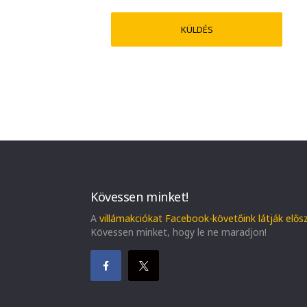
Kövessen minket!
A
villámakciókat Facebook-követőink látják elős
Kövessen minket, hogy le ne maradjon!