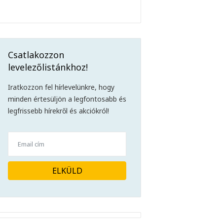
Csatlakozzon
levelezőlistánkhoz!
Iratkozzon fel hírlevelünkre, hogy
minden értesüljön a legfontosabb és
legfrissebb hírekről és akciókról!
ELKÜLD