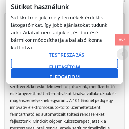
összehasonlítása
Sütiket használunk
Sütikkel mérjük, mely termékek érdeklik
látogatóinkat, így jobb ajánlatokat tudunk
adni. Adatait nem adjuk el, és döntését
bármikor módosíthatja a bal alsó ikonra
HUF
kattintva.
TESTRESZABÁS
Hartung Ariel
https://lnk.bio/ariel.hartung
Mint a SoftDirect és a 101
ELUTASÍTOM
Grid alapítója, elkötelezett vagyok a fenntartható és
ELFOGADOM
innovatív megoldások iránt. A SoftDirectnél használt
szoftverek kereskedelmével foglalkozunk, megfizethető
és környezetbarát alternatívákat kínálva vállalatoknak és
magánszemélyeknek egyaránt. A 101 Gridnél pedig egy
innovatív elektromosautó-töltő üzemeltetőként
fenntartható és automatizált töltési rendszereket
fejlesztünk. Mindkét cégben kulcsszerepet játszik a
mesterséges intelligencia, amely segít optimalizálni a