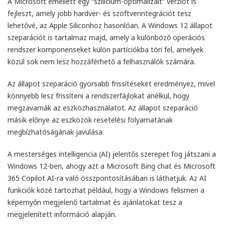
A Microsoft emellett egy “szilícium-optimalizált” verziót is
fejleszt, amely jobb hardver- és szoftverintegrációt tesz
lehetővé, az Apple Siliconhoz hasonlóan. A Windows 12 állapot
szeparációt is tartalmaz majd, amely a különböző operációs
rendszer komponenseket külön partíciókba töri fel, amelyek
közül sok nem lesz hozzáférhető a felhasználók számára.
Az állapot szeparáció gyorsabb frissítéseket eredményez, mivel
könnyebb lesz frissíteni a rendszerfájlokat anélkül, hogy
megzavarnák az eszközhasználatot. Az állapot szeparáció
másik előnye az eszközök resetelési folyamatának
megbízhatóságának javulása.
A mesterséges intelligencia (AI) jelentős szerepet fog játszani a
Windows 12-ben, ahogy azt a Microsoft Bing chat és Microsoft
365 Copilot AI-ra való összpontosításában is láthatjuk. Az AI
funkciók közé tartozhat például, hogy a Windows felismeri a
képernyőn megjelenő tartalmat és ajánlatokat tesz a
megjelenített információ alapján.