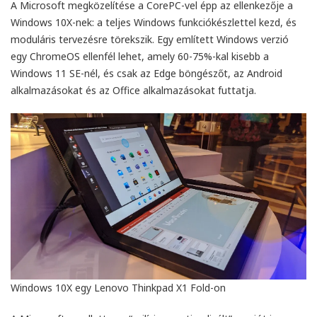
A Microsoft megközelítése a CorePC-vel épp az ellenkezője a
Windows 10X-nek: a teljes Windows funkciókészlettel kezd, és
moduláris tervezésre törekszik. Egy említett Windows verzió
egy ChromeOS ellenfél lehet, amely 60-75%-kal kisebb a
Windows 11 SE-nél, és csak az Edge böngészőt, az Android
alkalmazásokat és az Office alkalmazásokat futtatja.
endben ment minden, a
Mint mindig gyors kiszolgá
elepítés sikeres volt.
A rendelt előfizetést má
már használatba sikerült
venni.
Mihály Zombory
Zsolt Szálkai
2026-05-22
2026-05-01
Windows 10X egy Lenovo Thinkpad X1 Fold-on